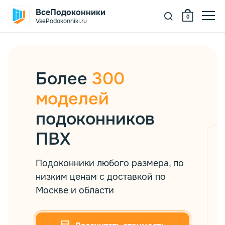
ВсеПодоконники
0
VsePodokonniki.ru
oeller
Более
300
itrage ПВХ
елый
моделей
подоконников
ystallit
ежевый
уб
ПВХ
itrage VPL
ерый
рех
рамор
Подоконники любого размера, по
anke
ерный
енге
никс
ветлые
низким ценам с доставкой по
Москве и области
elke
орная лиственница
нтрацит
емные
itrage Design
гат
ветлое дерево