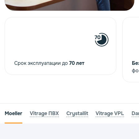
Срок эксплуатации до
70 лет
Бе
фо
Moeller
Vitrage ПВХ
Crystallit
Vitrage VPL
Da