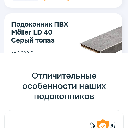
Подоконник ПВХ
Möller LD 40
Серый топаз
от 2 292 ₽
В
15 см.
Отличительные
корзину
особенности наших
подоконников
Подоконник ПВХ
Möller LD 40
Белый элегант