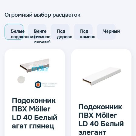
Огромный выбор расцветок
Белые
Венге
Под
Под
Черный
подоконники
(темное
дерево
камень
дерево)
Подоконник
Подоконник
ПВХ Möller
ПВХ Möller
LD 40 Белый
LD 40 Белый
агат глянец
элегант