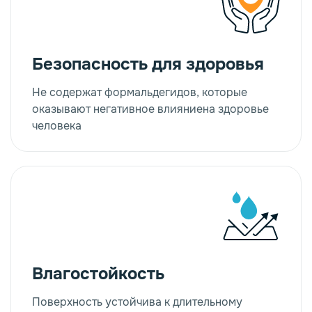
от 2 292 ₽
В
15 см.
корзину
Безопасность для здоровья
Не содержат формальдегидов, которые
оказывают негативное влияниена здоровье
Подоконник ПВХ
человека
Moeller Белый
ручей
от 1 356 ₽
В
15 см.
корзину
Влагостойкость
Поверхность устойчива к длительному