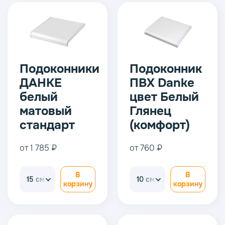
Подоконники
Подоконник
ДАНКЕ
ПВХ Danke
белый
цвет Белый
матовый
Глянец
стандарт
(комфорт)
от 1 785 ₽
от 760 ₽
В
В
15 см.
10 см.
корзину
корзину