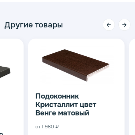
Другие товары
Подоконник
Подок
Кристаллит цвет
Крист
Венге матовый
Белый
от 1 980 ₽
от 1 980 