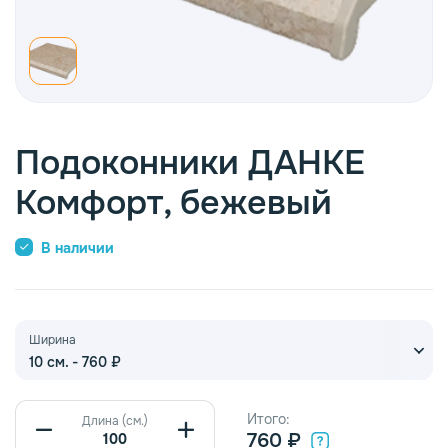
опаз
емное дерево
Подоконники ДАНКЕ
Комфорт, бежевый
В наличии
Ширина
10 см. - 760 ₽
Итого:
Длина (см.)
760 ₽