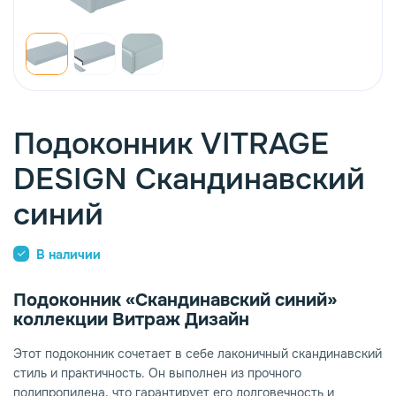
опаз
емное дерево
Подоконник VITRAGE
DESIGN Скандинавский
синий
В наличии
Подоконник «Скандинавский синий»
коллекции Витраж Дизайн
Этот подоконник сочетает в себе лаконичный скандинавский
стиль и практичность. Он выполнен из прочного
полипропилена, что гарантирует его долговечность и