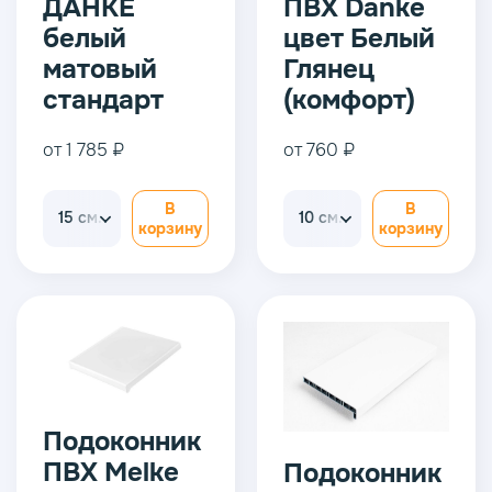
ДАНКЕ
ПВХ Danke
белый
цвет Белый
матовый
Глянец
стандарт
(комфорт)
от 1 785 ₽
от 760 ₽
В
В
15 см.
10 см.
корзину
корзину
Подоконник
ПВХ Melke
Подоконник