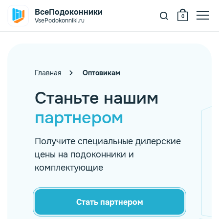
ВсеПодоконники
0
VsePodokonniki.ru
oeller
Главная
Оптовикам
itrage ПВХ
елый
Станьте нашим
партнером
ystallit
ежевый
уб
itrage VPL
ерый
рех
рамор
Получите специальные дилерские
цены на подоконники и
anke
ерный
енге
никс
ветлые
комплектующие
elke
орная лиственница
нтрацит
емные
Стать партнером
itrage Design
гат
ветлое дерево