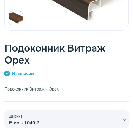
опаз
емное дерево
Подоконник Витраж
Орех
В наличии
Подоконник Витраж - Орех
Ширина
15 см. - 1 040 ₽