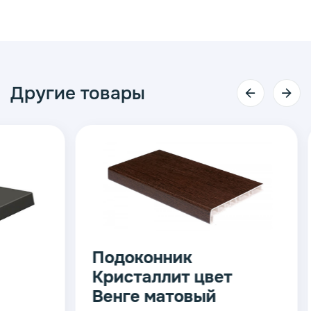
Другие товары
Подоконник
Подок
Кристаллит цвет
Крист
Венге матовый
Белый