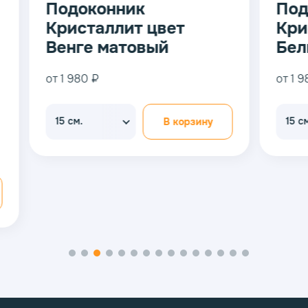
Подоконник
Подок
Кристаллит цвет
Крист
Венге матовый
Белый
от 1 980 ₽
от 1 980 
15 см.
15 см.
В корзину