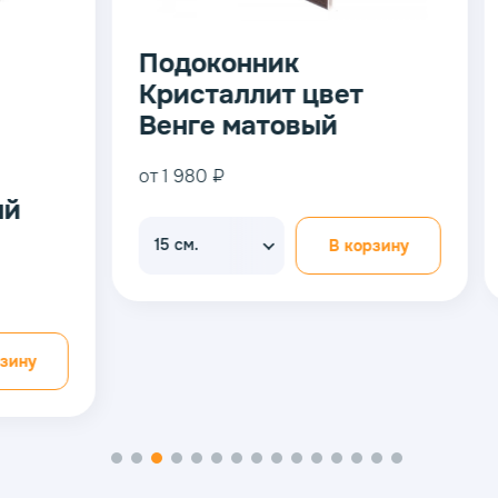
Подоконник
Подок
Кристаллит цвет
Крист
Венге матовый
Белый
от 1 980 ₽
от 1 980 
15 см.
15 см.
В корзину