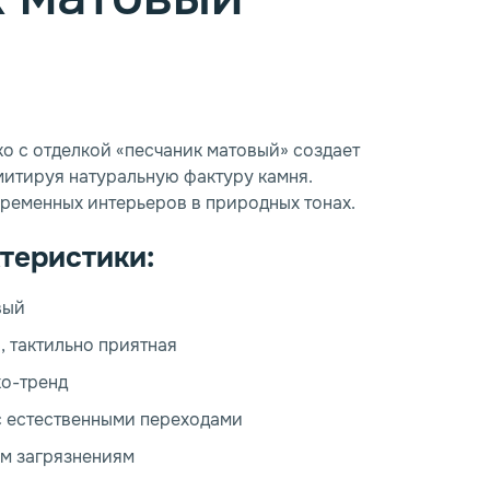
o с отделкой «песчаник матовый» создает
митируя натуральную фактуру камня.
ременных интерьеров в природных тонах.
теристики:
вый
, тактильно приятная
ко-тренд
с естественными переходами
ым загрязнениям