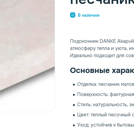
итура, профиль
Vitrage Design
Агат
Светлое дерево
В наличии
Топаз
Темное дерево
Подоконник DANKE Akapulk
атмосферу тепла и уюта, и
Идеально подходит для сов
Основные харак
Отделка: песчаник мато
Поверхность: фактурная
Стиль: натуральность, э
Цвет: теплый песочный 
Уход: устойчив к бытов