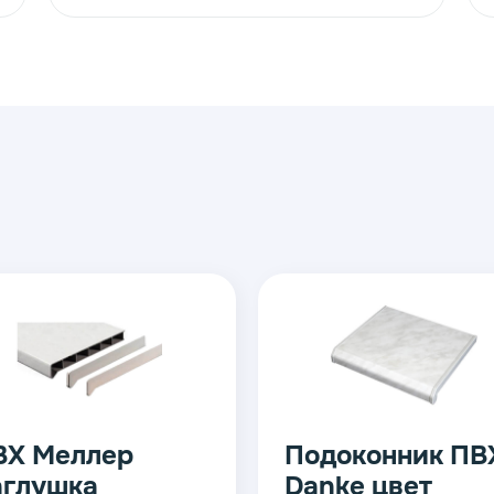
Кристаллит Стык
Стык цветно