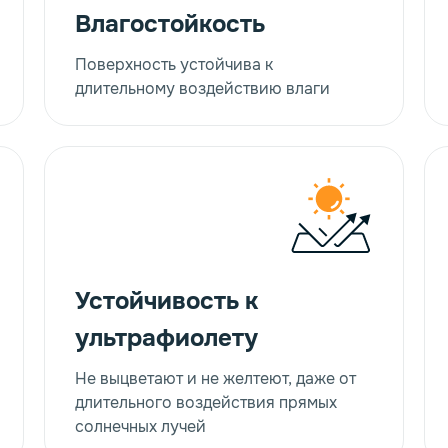
Влагостойкость
Поверхность устойчива к
длительному воздействию влаги
*
*
Номер телефона
Номер телефона
*
*
E-mail
E-mail
*
*
Закрыть
Устойчивость к
ультрафиолету
Не выцветают и не желтеют, даже от
персональных данных
персональных данных
длительного воздействия прямых
солнечных лучей