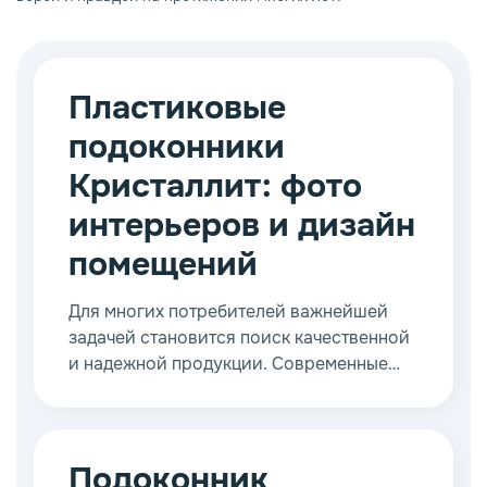
Пластиковые
подоконники
Кристаллит: фото
интерьеров и дизайн
помещений
Для многих потребителей важнейшей
задачей становится поиск качественной
и надежной продукции. Современные
пластиковые подоконники Кристаллит,
фото которых можно найти в различных
дизайн проектах, соответствуют
«премиум» сегменту.
Подоконник