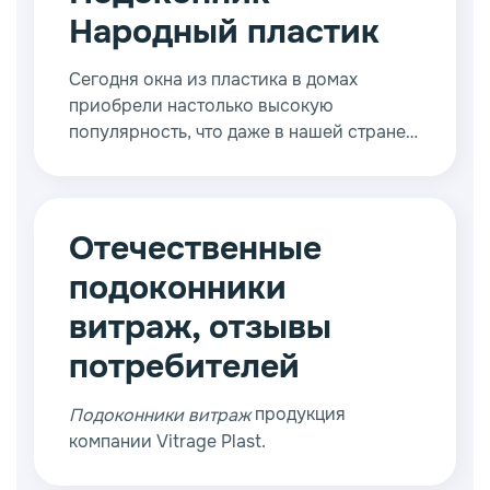
Народный пластик
Сегодня окна из пластика в домах
приобрели настолько высокую
популярность, что даже в нашей стране с
живыми традициями их уже можно
называть народными. Впрочем, большую
роль в этом сыграла их
низкая
стоимость вместе с приличным
Отечественные
качеством
. Такое окно действительно
подоконники
стало универсальным решением,
подходящим как для реалий города, так
витраж, отзывы
и для установки в загородном доме.
потребителей
продукция
Подоконники витраж
компании Vitrage Plast.