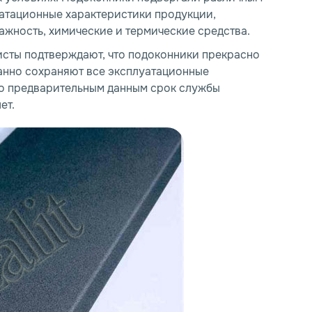
атационные характеристики продукции,
ажность, химические и термические средства.
исты подтверждают, что подоконники прекрасно
анно сохраняют все эксплуатационные
 По предварительным данным срок службы
ет.
*
*
Номер телефона
Номер телефона
*
*
E-mail
E-mail
*
*