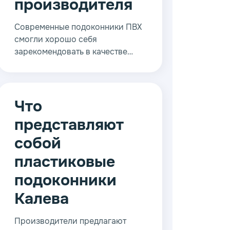
производителя
ница
Современные подоконники ПВХ
смогли хорошо себя
зарекомендовать в качестве
предельно надежных и
невероятно красивых
конструкций, которые
отличаются внушительным
Что
эксплуатационным ресурсом и
представляют
выполняют важные задачи.
собой
пластиковые
подоконники
Калева
Производители предлагают