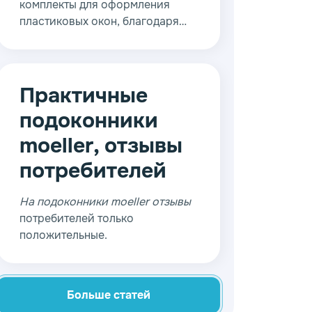
комплекты для оформления
пластиковых окон, благодаря
которым удается создать
практически любую
конструкцию. Достаточно
обратиться к специалистам, и
Практичные
они помогут выбрать нужные
подоконники
материалы среди всего
многообразия.
moeller, отзывы
потребителей
На подоконники moeller отзывы
потребителей только
положительные.
Больше статей