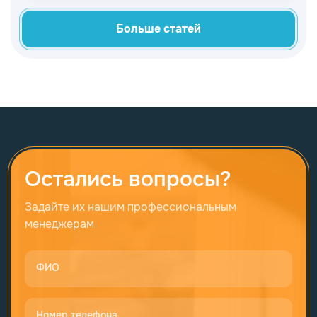
последние годы. Сегодня это отличная
альтернатива традиционным
Больше статей
пластиковым оконным конструкциям.
Остались вопросы?
Задайте их нашим профессиональным
менеджерам
ФИО
Номер телефона