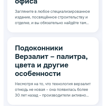
офиса
Загляните в любое специализированное
издание, посвящённое строительству и
отделке, и вы обязательно найдёте там
разнообразные оконные конструкции.
Особое место среди прочей продукции
занимают подоконники Werzalit, фото
которых можно найти на нашем сайте.
Подоконники
Верзалит – палитра,
цвета и другие
особенности
Несмотря на то, что технология верзалит
отнюдь не новая – она появилась более
30 лет назад – производители активно
продвигать её начали только в