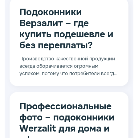
Подоконники
Верзалит – где
купить подешевле и
без переплаты?
Производство качественной продукции
всегда оборачивается огромным
успехом, потому что потребители всегда
отдают предпочтение только таким
вещам. В Москве и области уже давно
сформировалась конкурентная среда,
где представлена продукция различных
Профессиональные
производителей из нашей страны и
фото – подоконники
Европы.
Werzalit для дома и