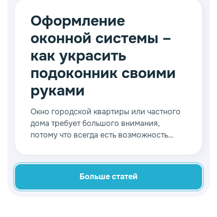
универсальной конструкции каждый в
состоянии у себя дома выполнить
Оформление
необходимый монтаж быстро и
оконной системы –
качественно.
как украсить
подоконник своими
руками
Окно городской квартиры или частного
дома требует большого внимания,
потому что всегда есть возможность
разумно использовать функциональные
особенности. Чаще всего возникает
вопрос, как украсить подоконник
Больше статей
своими руками?