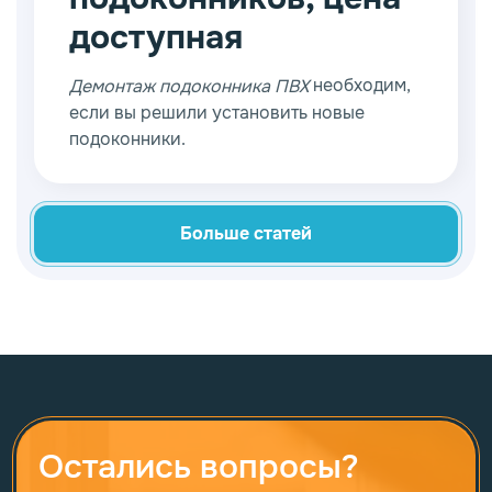
составит труда подобрать качественную
доступная
и надежную модель.
необходим,
Демонтаж подоконника ПВХ
если вы решили установить новые
подоконники.
Больше статей
Остались вопросы?