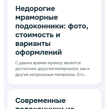
Недорогие
мраморные
подоконники: фото,
стоимость и
варианты
оформлений
С давних времен мрамор является
достаточно дорогим материалом, как и
другие натуральные материалы. Его
нелегко обрабатывать, но результат
радует глаз. Благодаря нему любые
конструкции становятся более
благородными, стильными и
Современные
аристократичными.