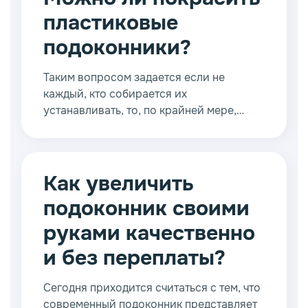
проектов, предполагающих
пластиковые
использование этой части окна для
различных целей.
подоконники?
Таким вопросом задается если не
каждый, кто собирается их
устанавливать, то, по крайней мере,
многие из тех, у кого возникла
потребность серьезно обновить или
восстановить поверхность своего
пластикового подоконника.
Как увеличить
подоконник своими
руками качественно
и без переплаты?
Сегодня приходится считаться с тем, что
современный подоконник представляет