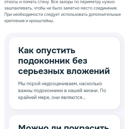
откосы и ломать стену. Все зазоры по периметру нужно
зашпаклевать, чтобы не было заметно место соединения.
При необходимости следует использовать дополнительные
крепления и кронштейны.
Как опустить
подоконник без
серьезных вложений
Мы порой недооцениваем, насколько
важны подоконники в нашей жизни. По
крайней мере, они являются
существенной частью интерьера,
которую мы можем использовать по
своему усмотрению. И сейчас
существует немало дизайнерских
Можно ли покрасить