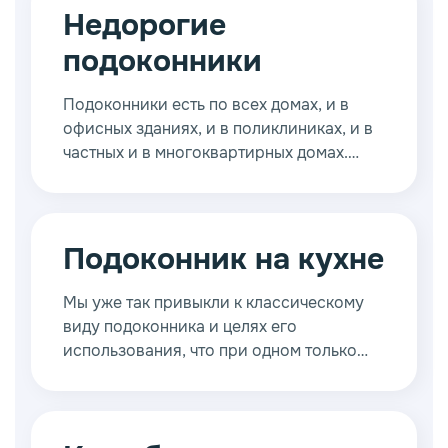
Недорогие
подоконники
Подоконники есть по всех домах, и в
офисных зданиях, и в поликлиниках, и в
частных и в многоквартирных домах.
Редко какая хозяйка не расставляет на
них весной рассаду, а подросток не
размышляет о жизни, глядя во двор.
Какие же недорогие подоконники
Подоконник на кухне
одинаково подойдут на все случаи
жизни? На этот вопрос можно ответить,
Мы уже так привыкли к классическому
зная из каких материалов
виду подоконника и целях его
изготавливаются подоконники.
использования, что при одном только
этом слове представляем себе тюль,
шторы и пару вазонов в горшках. Но,
пора менять свои взгляды на некоторые
вещи и использовать площадь квартиры