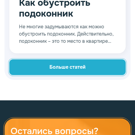
Как обустроить
более разумно.
подоконник
Не многие задумываются как можно
обустроить подоконник. Действительно,
подоконник – это то место в квартире
про которое мы задумываемся в
последнюю очередь.
Больше статей
Остались вопросы?