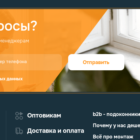
росы?
 менеджерам
ер телефона
Отправить
ых данных
b2b - подоконник
Оптовикам
Почему у нас деш
Доставка и оплата
Всё про монтаж