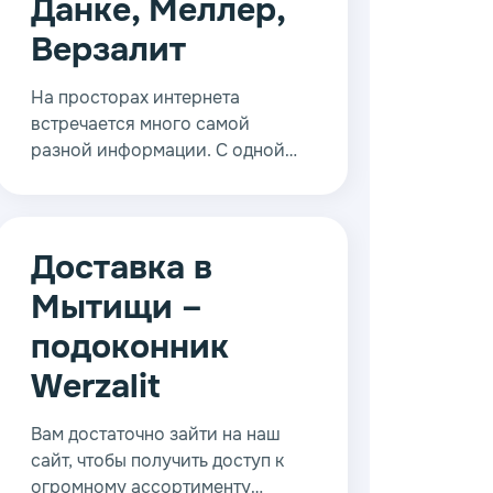
Данке, Меллер,
Верзалит
На просторах интернета
встречается много самой
разной информации. С одной
стороны появляется
возможность найти ответы на
свои вопросы, но с другой
стороны сделать правильный
Доставка в
выбор от этого даже сложнее. В
Мытищи –
продаже имеется немало
качественных изделий,
подоконник
достаточно для этого заглянуть
Werzalit
в наши каталоги.
Вам достаточно зайти на наш
сайт, чтобы получить доступ к
огромному ассортименту