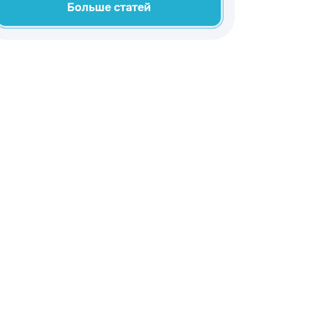
Больше статей
используется для оформления
интерьера, соответствующего
самым высоким стандартам.