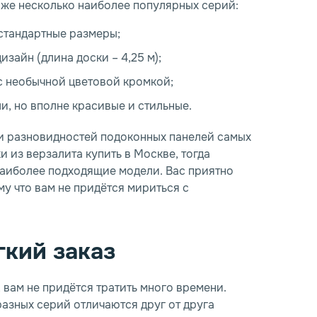
аже несколько наиболее популярных серий:
Номер телефона
Номер телефона
*
*
E-mail
E-mail
*
*
 стандартные размеры;
зайн (длина доски – 4,25 м);
Закрыть
 с необычной цветовой кромкой;
и, но вполне красивые и стильные.
и разновидностей подоконных панелей самых
персональных данных
персональных данных
 из верзалита купить в Москве, тогда
наиболее подходящие модели. Вас приятно
у что вам не придётся мириться с
гкий заказ
 вам не придётся тратить много времени.
азных серий отличаются друг от друга