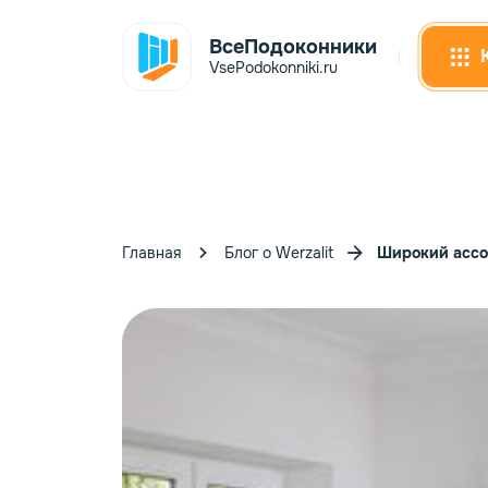
ВсеПодоконники
VsePodokonniki.ru
Главная
Блог о Werzalit
Широкий ассо
Сэнд