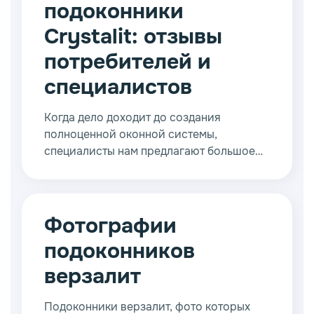
подоконники
предлагая ту или иную продукцию во
многих странах.
Crystalit: отзывы
потребителей и
специалистов
Когда дело доходит до создания
полноценной оконной системы,
специалисты нам предлагают большое
количество разнообразных материалов
и готовых конструкций от ведущих
отечественных и мировых
производителей.
Фотографии
подоконников
верзалит
Подоконники верзалит, фото которых