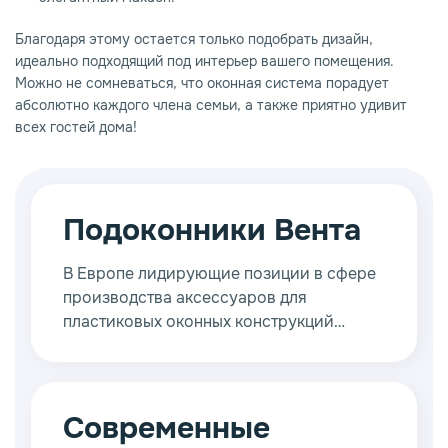
Благодаря этому остается только подобрать дизайн,
идеально подходящий под интерьер вашего помещения.
Можно не сомневаться, что оконная система порадует
абсолютно каждого члена семьи, а также приятно удивит
всех гостей дома!
Подоконники Вента
В Европе лидирующие позиции в сфере
производства аксессуаров для
пластиковых оконных конструкций
занимает компания Venta из Бельгии.
Данная торговая марка появилась
достаточно давно – в 1993 году. На
протяжении последних лет компания
Современные
уверенно расширяет свое влияние,