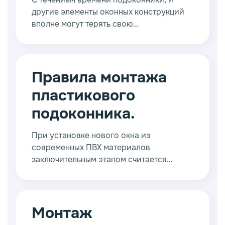
другие элементы оконных конструкций
вполне могут терять свою
первоначальную привлекательность. Это
вполне обычный процесс, с которым
приходится мириться. Чтобы сохранить
«товарный вид», нужно предпринимать
Правила монтажа
соответствующие меры.
пластикового
подоконника.
При установке нового окна из
современных ПВХ материалов
заключительным этапом считается
монтаж пластикового подоконника.
Монтаж