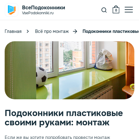
ВсеПодоконники
0
VsePodokonniki.ru
Главная
Всё про монтаж
Подоконники пластиковы
oeller
itrage ПВХ
елый
ystallit
ежевый
уб
itrage VPL
ерый
рех
рамор
anke
ерный
енге
никс
ветлые
Подоконники пластиковые
своими руками: монтаж
elke
орная лиственница
нтрацит
емные
Если же вы хотите попробовать провести монтаж
itrage Design
гат
ветлое дерево