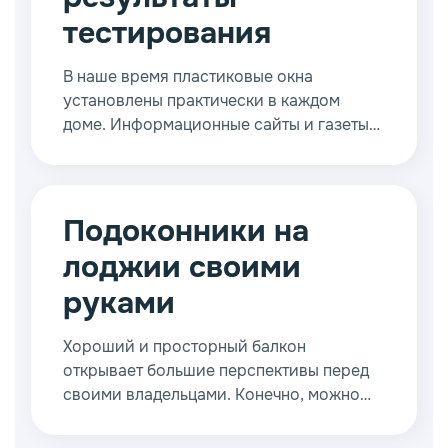
тестирования
В наше время пластиковые окна
установлены практически в каждом
доме. Информационные сайты и газеты
пестрят объявлениями
специализированных компаний,
занимающихся продажей и установкой
пластиковых окон и других аксессуаров.
Подоконники на
Выбирая современные подоконники ПВХ,
лоджии своими
сертификаты соответствия всегда
следует внимательно изучать.
руками
Хороший и просторный балкон
открывает большие перспективы перед
своими владельцами. Конечно, можно
оставить его открытым, чтобы дышать
свежим воздухом. Однако при