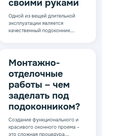
своими руками
Одной из вещей длительной
эксплуатации является
качественный подоконник.
Конец срока эксплуатации
может стать той ситуацией, из-
за которой нужно сменить
пластиковый подоконник.
Монтажно-
Пластик – самый недорогой
отделочные
материал для подоконников,
также он не требователен к
работы – чем
условиям эксплуатации, не
заделать под
требует особых условий при
работе.
подоконником?
Создание функционального и
красивого оконного проема –
это сложная процедура,