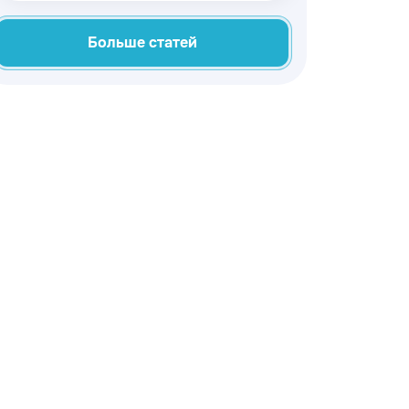
материалы. На рынке
представлено немало
Больше статей
интересных моделей, которые
соответствуют самым высоким
требованиям.