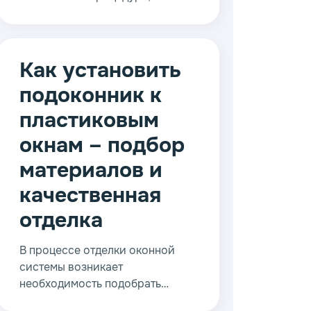
требующая повышенного
внимания на различных этапах.
Под контролем опытных
профессионалов выполнить все
Как установить
можно намного проще и
подоконник к
быстрее.
пластиковым
окнам – подбор
материалов и
качественная
отделка
В процессе отделки оконной
системы возникает
необходимость подобрать
качественные и недорогие