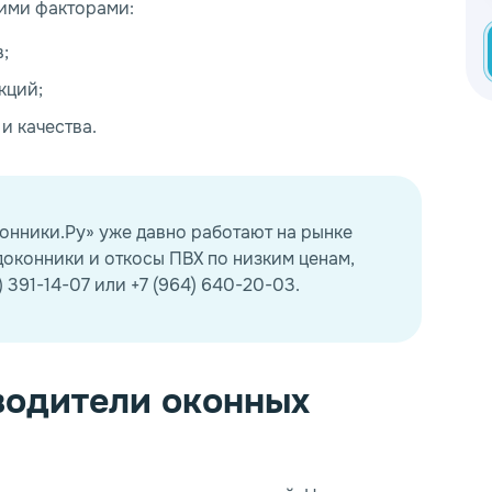
ими факторами:
;
кций;
и качества.
нники.Ру» уже давно работают на рынке
доконники и откосы ПВХ по низким ценам,
 391-14-07 или +7 (964) 640-20-03.
водители оконных
*
*