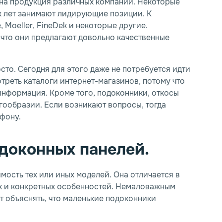
ена продукция различных компаний. Некоторые
х лет занимают лидирующие позиции. К
Moeller, FineDek и некоторые другие.
Номер телефона
Номер телефона
*
*
E-mail
E-mail
*
*
 что они предлагают довольно качественные
Закрыть
то. Сегодня для этого даже не потребуется идти
треть каталоги интернет-магазинов, потому что
информация. Кроме того, подоконники, откосы
ообразии. Если возникают вопросы, тогда
фону.
персональных данных
персональных данных
одоконных панелей.
мость тех или иных моделей. Она отличается в
ик и конкретных особенностей. Немаловажным
т объяснять, что маленькие подоконники