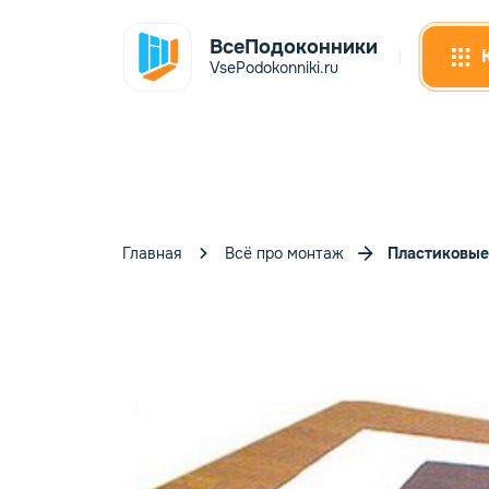
ВсеПодоконники
VsePodokonniki.ru
Главная
Всё про монтаж
Пластиковые
Сэнд