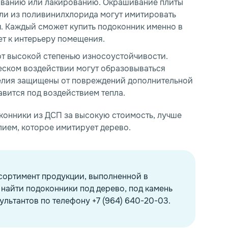
рованию или лакированию. Окрашивание плиты
ели из поливинилхлорида могут имитировать
ч. Каждый сможет купить подоконник именно в
персональных данных
персональных данных
ет к интерьеру помещения.
т высокой степенью износоустойчивости.
еском воздействии могут образовываться
елия защищены от повреждений дополнительной
авится под воздействием тепла.
оконники из ДСП за высокую стоимость, лучше
ием, которое имитирует дерево.
сортимент продукции, выполненной в
найти подоконники под дерево, под камень
ультантов по телефону +7 (964) 640-20-03.