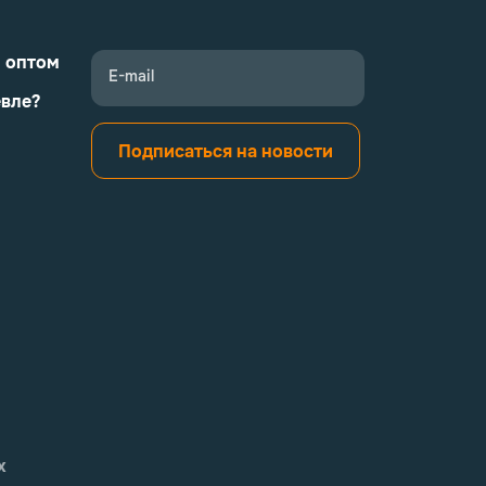
и оптом
E-mail
евле?
Подписаться на новости
х