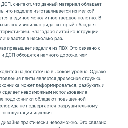
з ДСП, считают, что данный материал обладает
ь, что изделие изготавливается из мелкой
тся в единое монолитное твердое полотно. В
ны из поливинилхлорида, который обладает
теристиками. Благодаря литой конструкции
личивается в несколько раз.
аз превышает изделия из ПВХ. Это связано с
Ф и ДСП обходятся намного дороже, чем
*
*
ходится на достаточно высоком уровне. Однако
готовления плиты является древесная стружка.
оконника может деформироваться, разбухать и
Номер телефона
Номер телефона
*
*
E-mail
E-mail
*
*
то сделает невозможным использование
вые подоконники обладают повышенной
лхлорида не подвергается разрушительному
Закрыть
 эксплуатации изделия.
 дизайне практически невозможно. Это связано