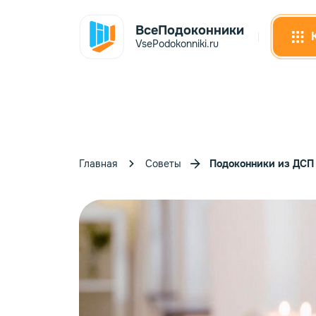
ВсеПодоконники
VsePodokonniki.ru
Главная
Советы
Подоконники из ДСП 
Сэнд