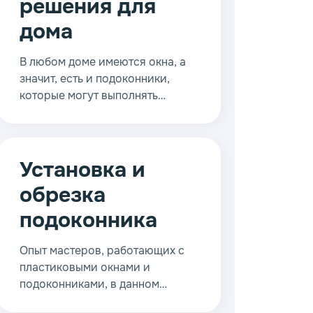
решения для
дома
В любом доме имеются окна, а
значит, есть и подоконники,
которые могут выполнять
различные функции. Кто-то
ставит на них цветы, другие
используют в качестве полочки
для всяких мелочей, а третьи и
Установка и
вовсе оставляют пустым из-за
обрезка
небольшого размера.
подоконника
Опыт мастеров, работающих с
пластиковыми окнами и
подоконниками, в данном
случае пойдет только на пользу.