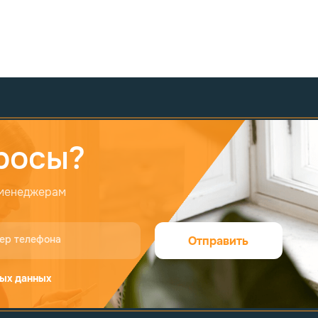
росы?
 менеджерам
ер телефона
Отправить
ых данных