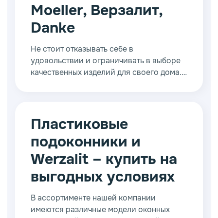
Moeller, Верзалит,
Danke
Не стоит отказывать себе в
удовольствии и ограничивать в выборе
качественных изделий для своего дома.
В каталогах нашей компании вы всегда
найдёте стильные и долговечные
изделия для создания оконных
конструкций.
Пластиковые
подоконники и
Werzalit – купить на
выгодных условиях
В ассортименте нашей компании
имеются различные модели оконных