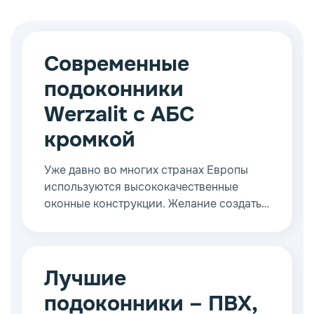
Современные
подоконники
Werzalit с АБС
кромкой
Уже давно во многих странах Европы
используются высококачественные
оконные конструкции. Желание создать
привлекательный интерьер, защитить
себя и своих близких от холода
повышает спрос на подобные товары, а
высокая конкуренция вынуждает
Лучшие
производителей постоянно искать новые
подоконники – ПВХ,
решения.