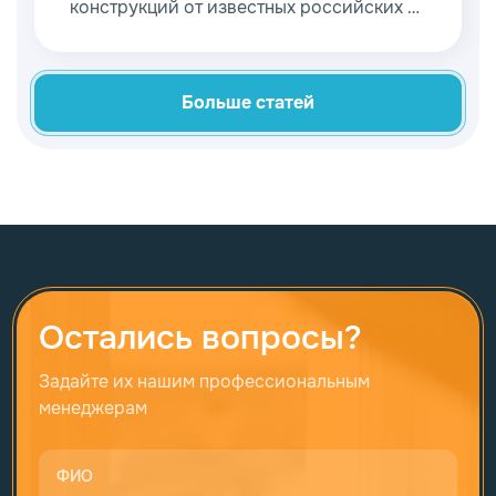
конструкций от известных российских и
зарубежных производителей. Загляните
в каталоги, чтобы выбрать наиболее
подходящую модель для себя. Благодаря
Больше статей
этому вы сможете пластиковые
подоконники и Werzalit купить без
переплаты и по оптовым ценам.
Остались вопросы?
Задайте их нашим профессиональным
менеджерам
ФИО