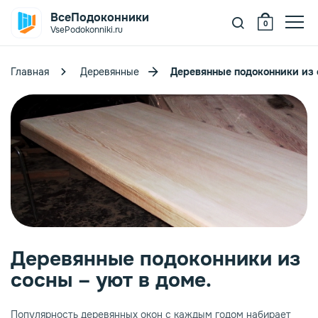
ВсеПодоконники
0
VsePodokonniki.ru
Главная
Деревянные
Деревянные подоконники из 
oeller
itrage ПВХ
елый
ystallit
ежевый
уб
itrage VPL
ерый
рех
рамор
anke
ерный
енге
никс
ветлые
Деревянные подоконники из
сосны – уют в доме.
elke
орная лиственница
нтрацит
емные
itrage Design
гат
ветлое дерево
Популярность деревянных окон с каждым годом набирает