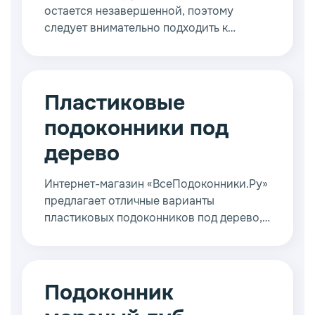
остается незавершенной, поэтому
следует внимательно подходить к
подбору материалов, установке и
последующей эксплуатации. Его
внешний вид играет важнейшую роль, и
сегодня в продаже имеются
Пластиковые
подоконники из современных
подоконники под
материалов.
дерево
Интернет-магазин «ВсеПодоконники.Ру»
предлагает отличные варианты
пластиковых подоконников под дерево,
выполненного известными компаниями,
которые тщательно следят за качеством
своих изделий.
Подоконник