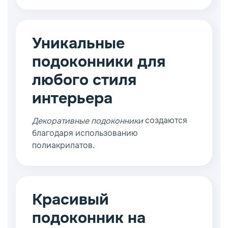
домов, жильцы старых сталинских
построек или современных комплексов
нередко получают гораздо больше
возможностей для реализации
Уникальные
нестандартных дизайнерских проектов.
подоконники для
любого стиля
интерьера
создаются
Декоративные подоконники
благодаря использованию
полиакрилатов.
Красивый
подоконник на