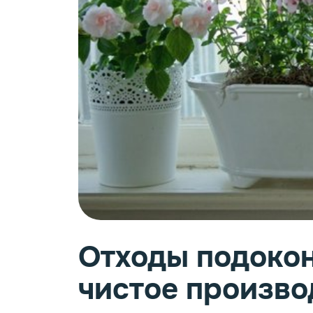
Фурн
Отходы подокон
чистое произво