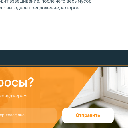
дит взвешивание, после чего весь мусор
Это выгодное предложение, которое
росы?
 менеджерам
ер телефона
Отправить