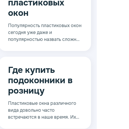
пластиковых
окон
Популярность пластиковых окон
сегодня уже даже и
популярностью назвать сложно
- пластик превратился в один из
основных материалов, и даже
вышел впереди такого
традиционного материала для
Где купить
окон, как дерево.
подоконники в
розницу
Пластиковые окна различного
вида довольно часто
встречаются в наше время. Их
устанавливают практически