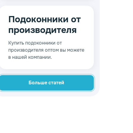
повсеместно – в квартирах и
частных домах, в офисах и на
производственных объектах.
Подоконники от
производителя
Купить подоконники от
производителя оптом вы можете
в нашей компании.
Больше статей