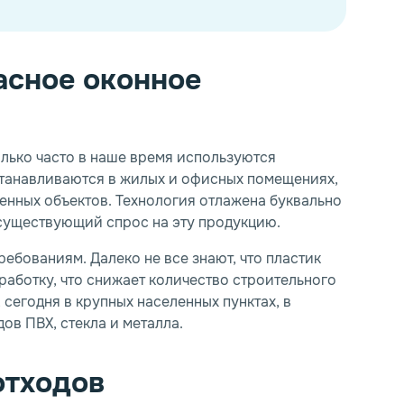
асное оконное
олько часто в наше время используются
станавливаются в жилых и офисных помещениях,
венных объектов. Технология отлажена буквально
 существующий спрос на эту продукцию.
*
*
ебованиям. Далеко не все знают, что пластик
работку, что снижает количество строительного
 сегодня в крупных населенных пунктах, в
Номер телефона
Номер телефона
*
*
E-mail
E-mail
*
*
ов ПВХ, стекла и металла.
отходов
Закрыть