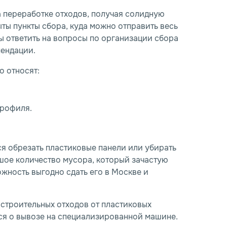
 переработке отходов, получая солидную
ыты пункты сбора, куда можно отправить весь
ы ответить на вопросы по организации сбора
персональных данных
персональных данных
мендации.
о относят:
профиля.
я обрезать пластиковые панели или убирать
ьшое количество мусора, который зачастую
жность выгодно сдать его в Москве и
 строительных отходов от пластиковых
ься о вывозе на специализированной машине.