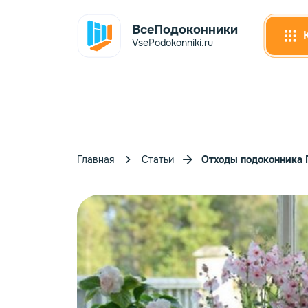
ВсеПодоконники
VsePodokonniki.ru
Главная
Статьи
Отходы подоконника П
Сэнд