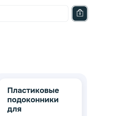
0
Пластиковые
подоконники
ница
для