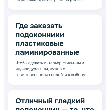
представлено немало интересных
моделей. Практически все они
соответствуют требованиям ГОСТ, а
также обладают привлекательным
Где заказать
внешним видом.
подоконники
пластиковые
ламинированные
Чтобы сделать интерьер стильным и
индивидуальным, нужно с
ответственностью подойти к выбору
такой важной детали, как окна и
подоконники.
Отличный гладкий
подоконник — то, что