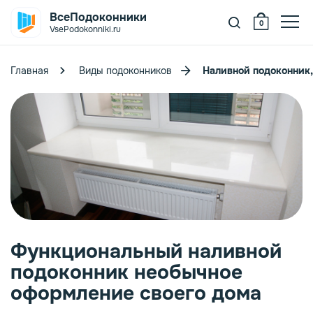
ВсеПодоконники
0
VsePodokonniki.ru
Главная
Виды подоконников
Наливной подоконник,
oeller
itrage ПВХ
елый
ystallit
ежевый
уб
itrage VPL
ерый
рех
рамор
anke
ерный
енге
никс
ветлые
Функциональный наливной
подоконник необычное
elke
орная лиственница
нтрацит
емные
оформление своего дома
itrage Design
гат
ветлое дерево