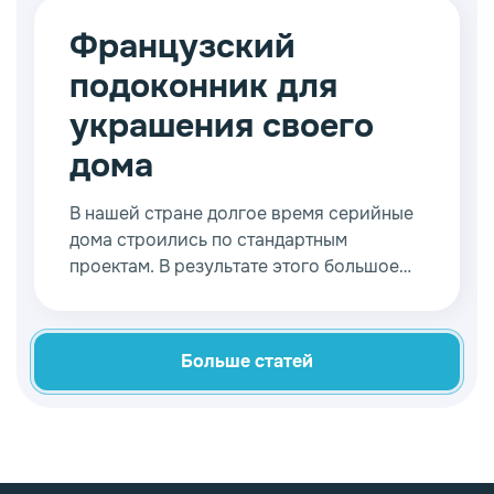
палисадника, а может просто дополнять
общую картину.
Французский
подоконник для
украшения своего
дома
В нашей стране долгое время серийные
дома строились по стандартным
проектам. В результате этого большое
количество граждан проживает в
однотипных квартирах. В частном
секторе ситуация несколько иная, хотя и
Больше статей
там хватает типовых решений.