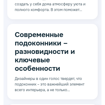
создать у себя дома атмосферу уюта и
полного комфорта. В этом поможет
оригинальный и красивый интерьер,
соответствующий вкусам владельцев
дома. Если вы решили заняться
ремонтом, тогда каждая деталь имеет
Современные
важнейшее значение.
подоконники –
разновидности и
ключевые
особенности
Дизайнеры в один голос твердят, что
подоконник – это важнейший элемент
всего интерьера, а не только
пластикового окна. Он может выполнять
функцию небольшого столика или