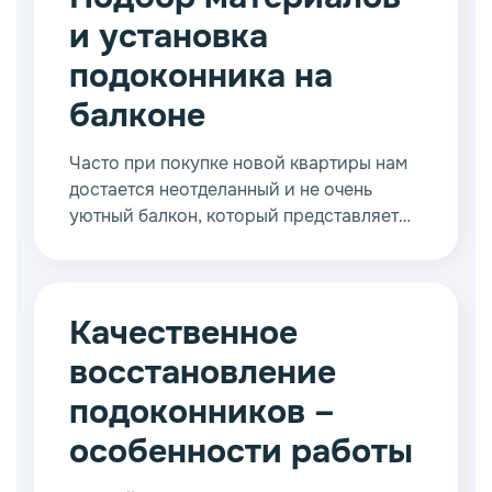
и установка
подоконника на
балконе
Часто при покупке новой квартиры нам
достается неотделанный и не очень
уютный балкон, который представляет
собой некое техническое пространство,
нежели часть жилого помещения. Чтобы
исправить ситуацию, необходимо
предпринять различные меры и добиться
Качественное
желаемого результата.
восстановление
подоконников –
особенности работы