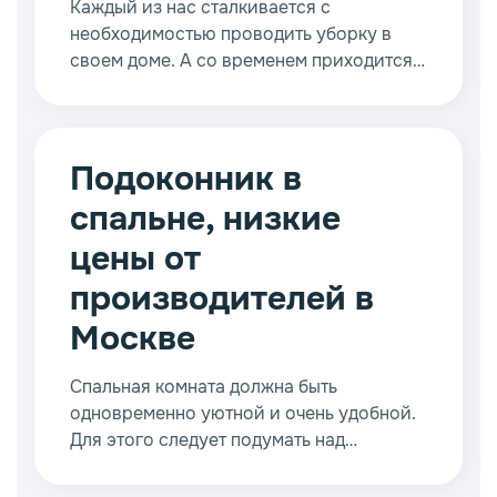
Каждый из нас сталкивается с
необходимостью проводить уборку в
своем доме. А со временем приходится
заниматься генеральной уборкой,
разгребая старые завалы и устраняя
самые застарелые пятна. Традиционно
большое внимание уделяется окнам.
Подоконник в
спальне, низкие
цены от
производителей в
Москве
Спальная комната должна быть
одновременно уютной и очень удобной.
Для этого следует подумать над
созданием законченного интерьера, где
каждая вещь будет на своем месте.