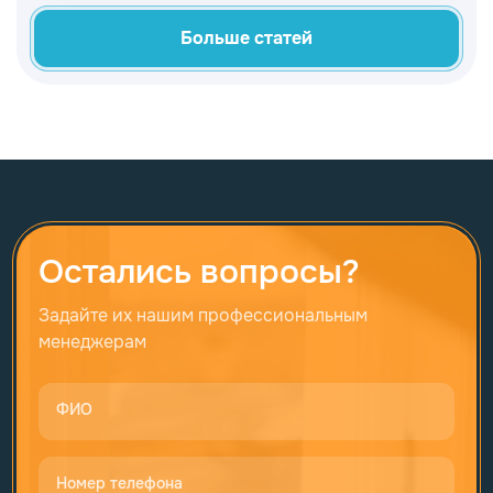
Достижение поставленной цели
Больше статей
невозможно без использования
различных приемов, которые можно
найти в дизайнерских проектах ведущих
специалистов. Они помогут разобраться,
как эффективно использовать
собственный подоконник в спальне.
Остались вопросы?
Задайте их нашим профессиональным
менеджерам
ФИО
Номер телефона