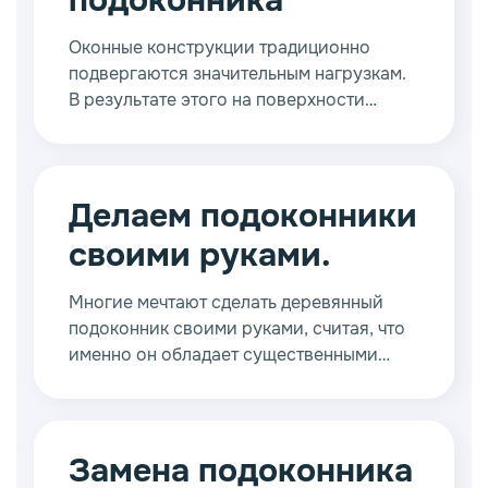
подоконника
Оконные конструкции традиционно
подвергаются значительным нагрузкам.
В результате этого на поверхности
оконного профиля и подоконника
появляются царапины, вмятины и
выбоины. Они существенно портят
внешний вид и оставляют не очень
Делаем подоконники
приятное впечатление.
своими руками.
Многие мечтают сделать деревянный
подоконник своими руками, считая, что
именно он обладает существенными
преимуществами перед конструкциями
из иных материалов.
Замена подоконника