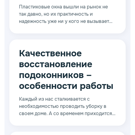
Пластиковые окна вышли на рынок не
так давно, но их практичность и
надежность уже ни у кого не вызывает
особых вопросов. С другой стороны,
слабым местом таких окон стали
пластиковые подоконники, которые
слишком часто подвергаются
Качественное
неаккуратному обращению со стороны
восстановление
владельцев или просто гостей.
подоконников –
особенности работы
Каждый из нас сталкивается с
необходимостью проводить уборку в
своем доме. А со временем приходится
заниматься генеральной уборкой,
разгребая старые завалы и устраняя