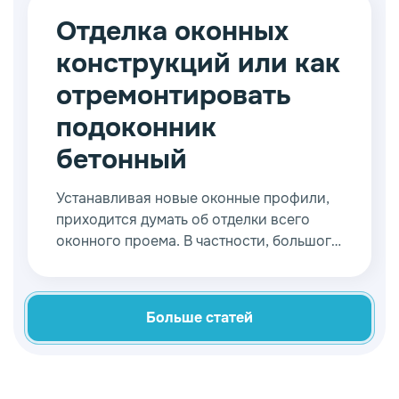
самые застарелые пятна. Традиционно
большое внимание уделяется окнам.
Отделка оконных
конструкций или как
отремонтировать
подоконник
бетонный
Устанавливая новые оконные профили,
приходится думать об отделки всего
оконного проема. В частности, большого
внимания требуют подоконники,
которые изготавливаются из различных
материалов. В процессе эксплуатации
Больше статей
необходимо подумать, как
отремонтировать подоконник бетонный
или установить дополнительные
аксессуары.