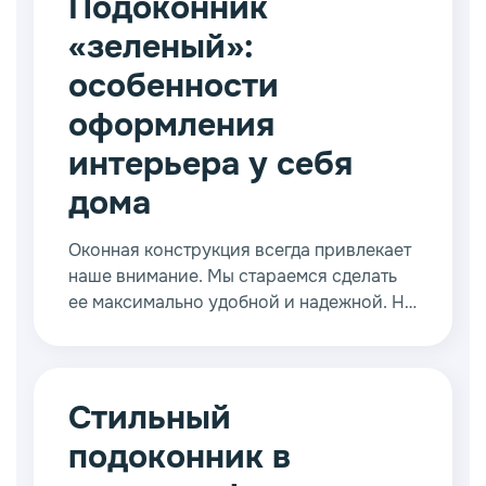
Подоконник
придумывают оригинальные способы
«зеленый»:
использования этого привычного
аксессуара.
особенности
оформления
интерьера у себя
дома
Оконная конструкция всегда привлекает
наше внимание. Мы стараемся сделать
ее максимально удобной и надежной. Но
при этом, ни в коем случае нельзя
забывать об эстетической
составляющей. Внешний вид
существенным образом влияет на
Стильный
восприятие всего помещения, а иногда
подоконник в
даже способствует созданию
определенного настроения.